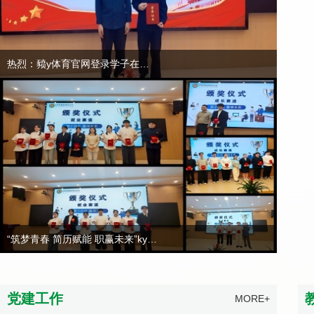
热烈：豮y体育官网登录学子在校第四届“延乔杯”红色主题演讲比赛中喜获佳绩！
“筑梦青春 简历赋能 职赢未来”ky体育官网登录在学校首届简历制作大赛中斩获佳绩
党建工作
MORE+