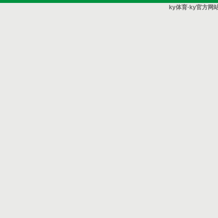
ky体育·ky官方网