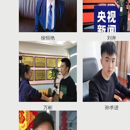
徐恒艳
刘奔
万彬
孙求进