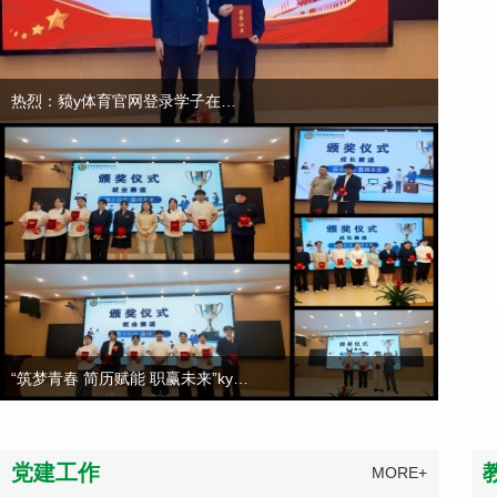
热烈：豮y体育官网登录学子在校第四届“延乔杯”红色主题演讲比赛中喜获佳绩！
“筑梦青春 简历赋能 职赢未来”ky体育官网登录在学校首届简历制作大赛中斩获佳绩
党建工作
MORE+