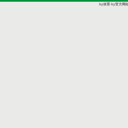
ky体育·ky官方网