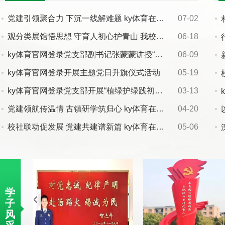
党建引领聚合力 下沉一线解难题 ky体育在线登录常务副校长陈艺鸣深入联系支部开展“七一”联合主题党日活动
07-02
观分类展馆悟思想 守育人初心护青山 我校行政第一党支部、ky体育官网登录党支部 联合开展主题党日活动
06-18
行
ky体育官网登录党支部副书记张蒙蒙讲授“树立和践行正确政绩观”专题党课
06-09
ky体育官网登录开展主题党日升旗仪式活动
05-19
ky体育官网登录党支部开展“植绿护绿践初心 党建引领育新人”主题党日活动
03-13
党建领航传温情 古镇研学筑归心 ky体育在线登录ky体育官网登录组织旅游管理专业河北学子开展三河古镇主题党日活动
04-20
校社联动促发展 党建共建谱新篇 ky体育在线登录ky体育官网登录党支部与合肥星火志愿者家园党支部签约并挂牌实践基地
05-06
学
子
风