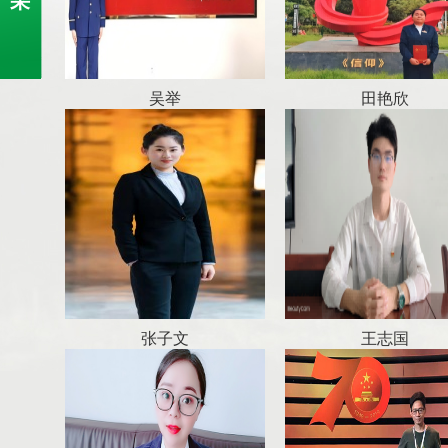
采
吴举
田艳欣
张子文
王志国