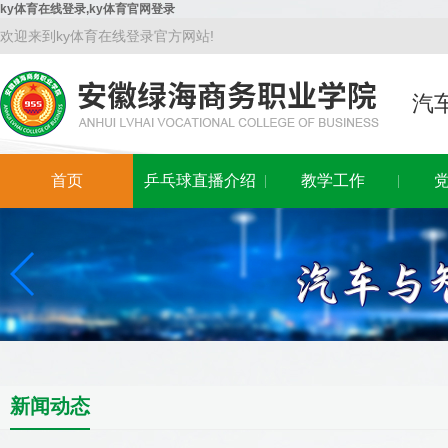
ky体育在线登录,ky体育官网登录
欢迎来到ky体育在线登录官方网站!
汽
首页
乒乓球直播介绍
教学工作
新闻动态