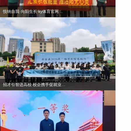
悦纳自我·向阳生长 ky体育官网登录2026年“5·25心理健康ky体育在线登录月”系列活动圆满收官
招才引智进高校 校企携手促就业 石台县2026年ky体育在线登录专场招聘会成功举办