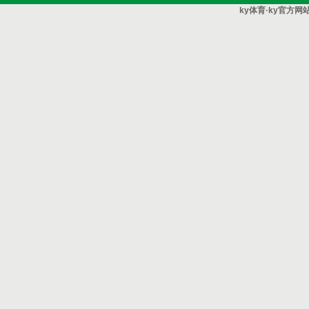
ky体育·ky官方网