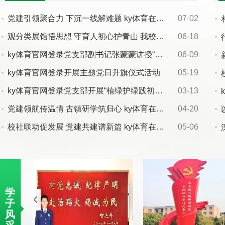
党建引领聚合力 下沉一线解难题 ky体育在线登录常务副校长陈艺鸣深入联系支部开展“七一”联合主题党日活动
07-02
观分类展馆悟思想 守育人初心护青山 我校行政第一党支部、ky体育官网登录党支部 联合开展主题党日活动
06-18
行
ky体育官网登录党支部副书记张蒙蒙讲授“树立和践行正确政绩观”专题党课
06-09
ky体育官网登录开展主题党日升旗仪式活动
05-19
ky体育官网登录党支部开展“植绿护绿践初心 党建引领育新人”主题党日活动
03-13
党建领航传温情 古镇研学筑归心 ky体育在线登录ky体育官网登录组织旅游管理专业河北学子开展三河古镇主题党日活动
04-20
校社联动促发展 党建共建谱新篇 ky体育在线登录ky体育官网登录党支部与合肥星火志愿者家园党支部签约并挂牌实践基地
05-06
学
子
风