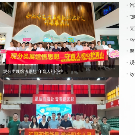
“
观分类展馆悟思想 守育人初心护青山 我校行政第一党支部、ky体育官网登录党支部 联合开展主题党日活动