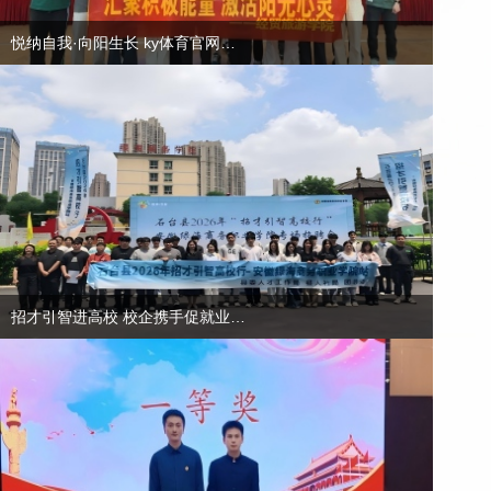
悦纳自我·向阳生长 ky体育官网登录2026年“5·25心理健康ky体育在线登录月”系列活动圆满收官
招才引智进高校 校企携手促就业 石台县2026年ky体育在线登录专场招聘会成功举办