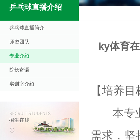
乒乓球直播介绍
乒乓球直播简介
师资团队
ky体育
专业介绍
院长寄语
实训室介绍
【培养目
本专业紧
需求，坚持