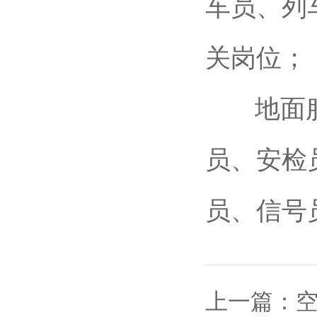
车员、列车
关岗位；
地面服务
员、安
员、信号员
上一篇：