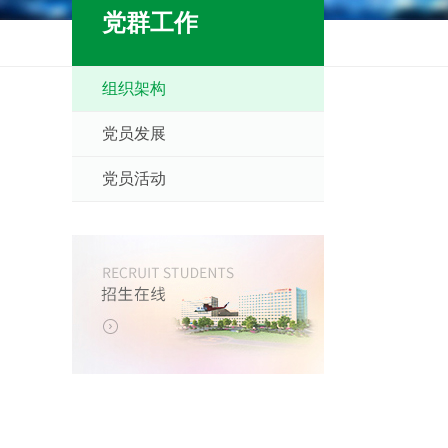
党群工作
组织架构
党员发展
党员活动