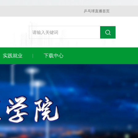
乒乓球直播首页
实践就业
下载中心