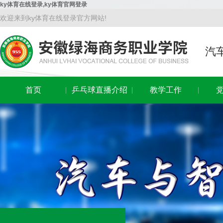
ky体育在线登录,ky体育官网登录
欢迎来到ky体育在线登录官方网站!
汽
首页
乒乓球直播介绍
教学工作