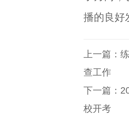
播的良好发
上一篇：
练
查工作
下一篇：
2
校开考