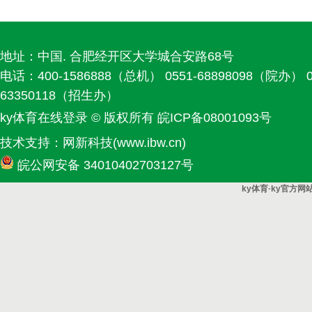
地址：中国. 合肥经开区大学城合安路68号
电话：400-1586888（总机） 0551-68898098（院办） 0
63350118（招生办）
ky体育在线登录 © 版权所有
皖ICP备08001093号
技术支持：
网新科技(www.ibw.cn)
皖公网安备 34010402703127号
ky体育·ky官方网