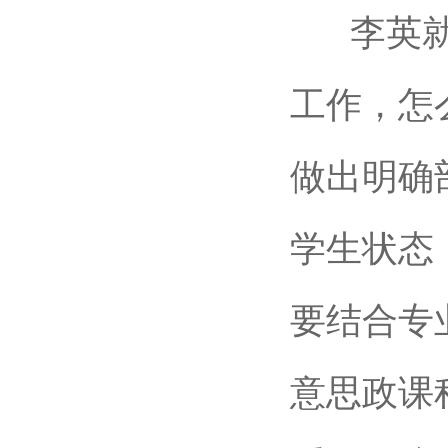
李英就新学
工作，
做出明确部
学生状态
要结合专业
意思政课程