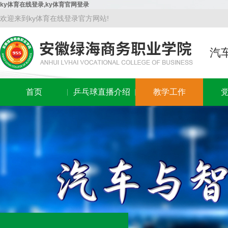
ky体育在线登录,ky体育官网登录
欢迎来到ky体育在线登录官方网站!
汽
首页
乒乓球直播介绍
教学工作