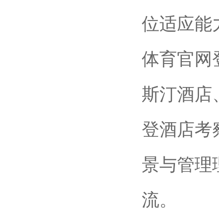
位适应能力
体育官网登
斯汀酒店
登酒店考察
景与管理理念
流。