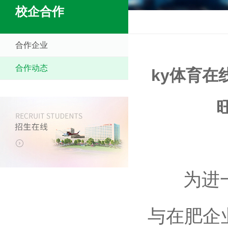
校企合作
合作企业
合作动态
ky体育在
为进一步深
与在肥企业