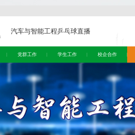
汽车与智能工程乒乓球直播
党群工作
学生工作
校企合作