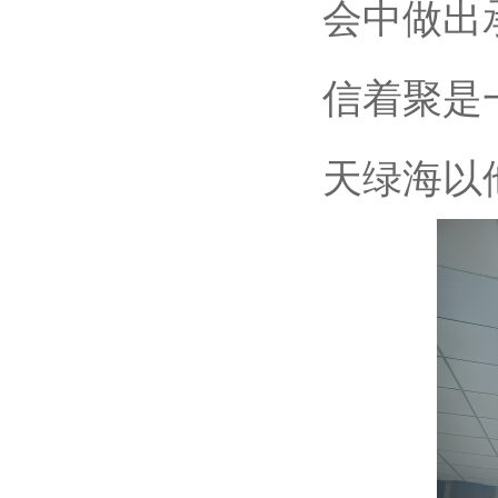
会中做出承
信着聚是一团
天绿海以他们