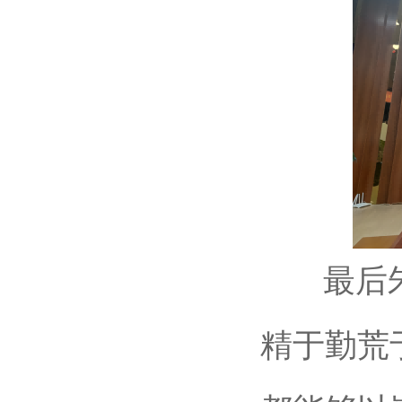
最后朱小明
精于勤荒于