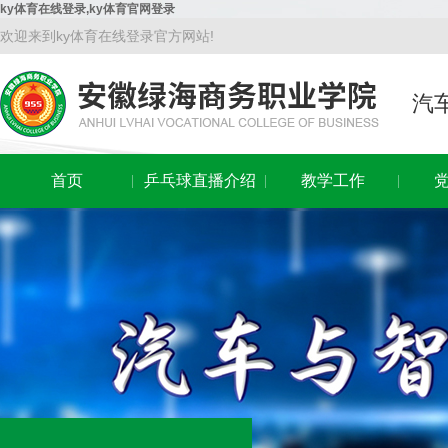
ky体育在线登录,ky体育官网登录
欢迎来到ky体育在线登录官方网站!
汽
首页
乒乓球直播介绍
教学工作