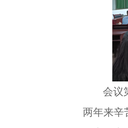
会议第二
两年来辛苦