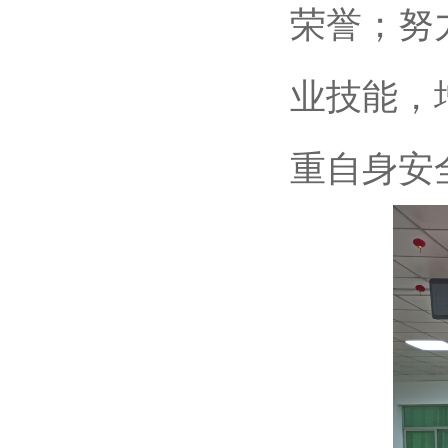
荣誉；努
业技能
重自身安全