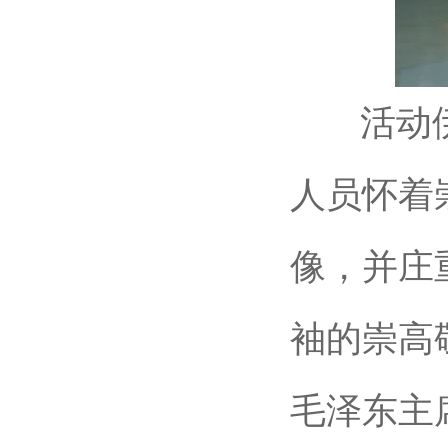
活动伊始
人员怀着崇
像
袖的崇高敬
毛泽东主席