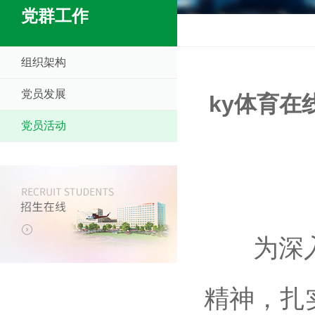
党群工作
组织架构
党员发展
ky体育在
党员活动
为深入学习
精神