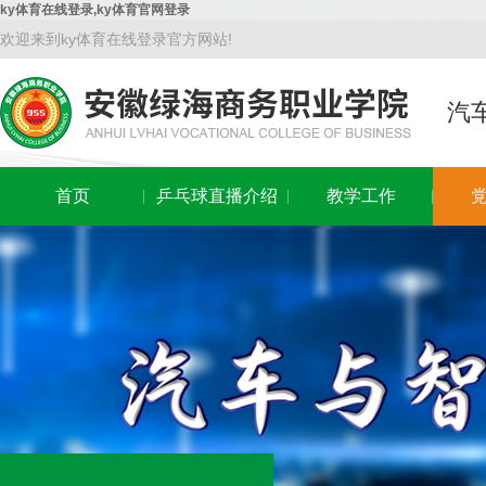
ky体育在线登录,ky体育官网登录
欢迎来到ky体育在线登录官方网站!
汽
首页
乒乓球直播介绍
教学工作