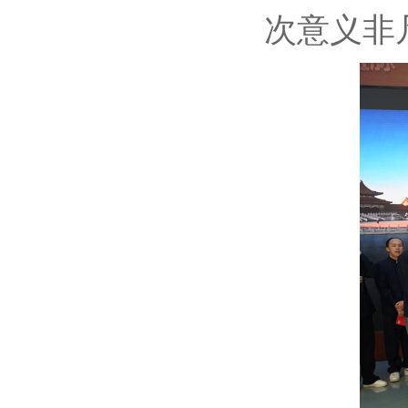
次意义非凡