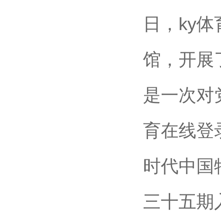
日，
馆
是一次对党
育在线登录
时代中国特
三十五期