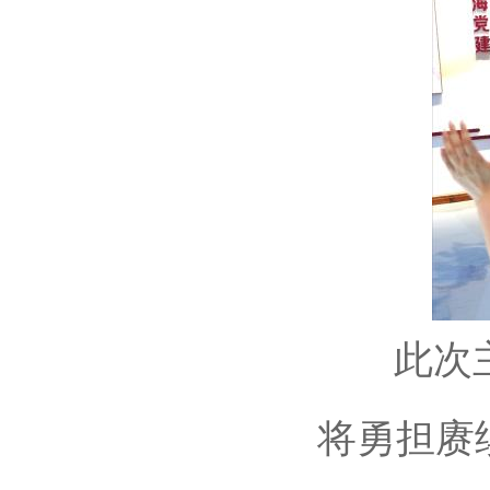
此次主题党
将勇担赓续