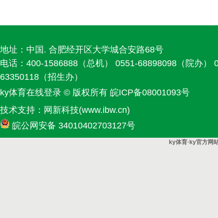
地址：中国. 合肥经开区大学城合安路68号
电话：400-1586888（总机） 0551-68898098（院办） 0
63350118（招生办）
ky体育在线登录 © 版权所有
皖ICP备08001093号
技术支持：
网新科技(www.ibw.cn)
皖公网安备 34010402703127号
ky体育·ky官方网