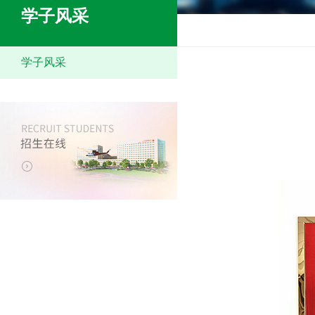
学子风采
学子风采