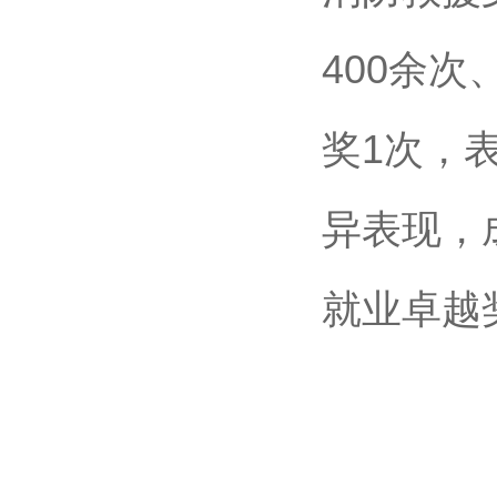
400余次
奖1次，
异表现
就业卓越奖学