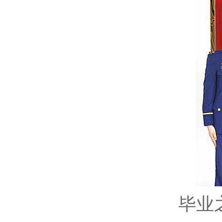
毕业之际