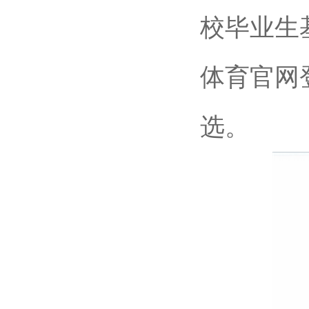
校毕业生基
体育官网
选。