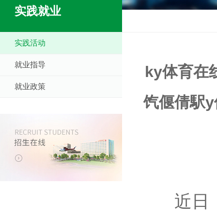
实践就业
实践活动
就业指导
ky体育在线
就业政策
饩偃倩駅
近日