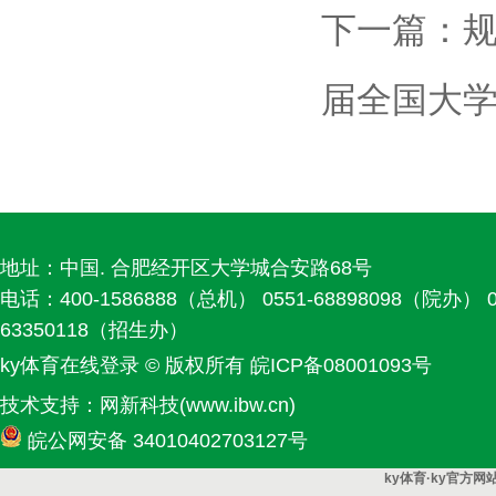
下一篇：
规
届全国大
地址：中国. 合肥经开区大学城合安路68号
电话：400-1586888（总机） 0551-68898098（院办） 0
63350118（招生办）
ky体育在线登录 © 版权所有
皖ICP备08001093号
技术支持：
网新科技(www.ibw.cn)
皖公网安备 34010402703127号
ky体育·ky官方网