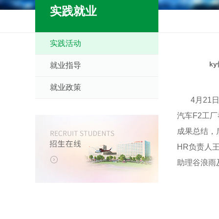
实践就业
实践活动
k
就业指导
就业政策
4月21日下
汽车F2工厂
成果总结
HR负责人王华
助理谷浪雨及