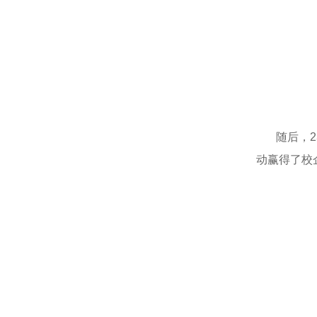
随后，
动赢得了校企