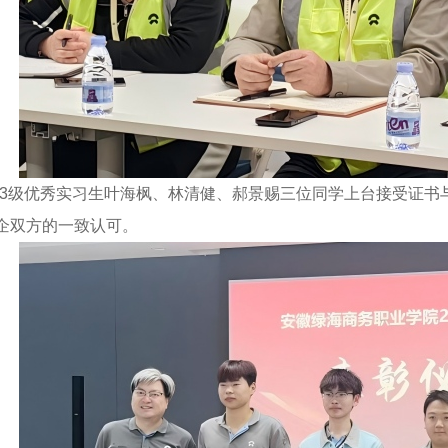
23级优秀实习生叶海枫、林清健、郝景赐三位同学上台接受证书与
双方的一致认可。