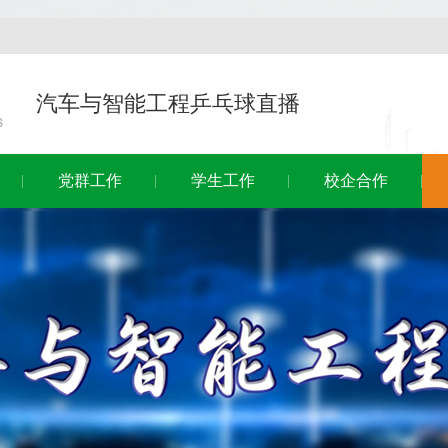
汽车与智能工程乒乓球直播
党群工作
学生工作
校企合作