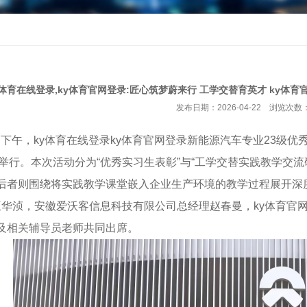
y体育在线登录,ky体育官网登录:匠心筑梦蔚来行 工学交替育英才 ky
发布日期：2026-04-22 浏览次数
午，ky体育在线登录ky体育官网登录新能源汽车专业23
举行。本次活动分为“优秀实习生表彰”与“工学交替实践教学交流研
，后者则围绕将实践教学课堂嵌入企业生产环境的教学过程展开深度研讨
浈，安徽爱沃客信息科技有限公司总经理赵春曼，ky体育官网
相关辅导员老师共同出席。