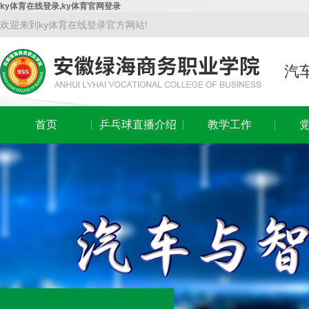
ky体育在线登录,ky体育官网登录
欢迎来到ky体育在线登录官方网站!
汽
首页
乒乓球直播介绍
教学工作