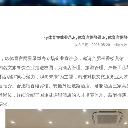
ky体育在线登录,ky体育官网登录:ky体育官
发布日期：2026-05-20 浏览次数
，ky体育官网登录举办专场企业宣讲会，邀请合肥稻香楼宾馆、江南里
文旅餐饮企业走进校园，为酒店管理、旅游管理、烹
“同心聚力，职向未来”为主题，精准对接文旅服务业人才
介。合肥稻香楼宾馆、安徽外经戴斯酒店、君澜酒店三家高星级酒
岗位，详细介绍了国企及连锁酒店的人才培养体系、薪酬待遇
。