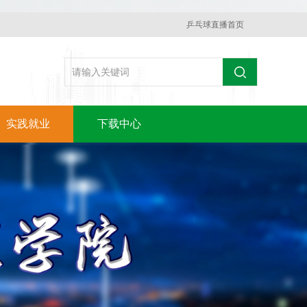
乒乓球直播首页
实践就业
下载中心