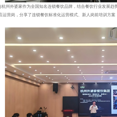
外婆家作为全国知名连锁餐饮品牌，结合餐饮行业发展趋势，
、门店运营岗，分享了连锁餐饮标准化运营模式、新人岗前培