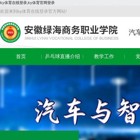
ky体育在线登录,ky体育官网登录
欢迎来到ky体育在线登录官方网站!
汽
首页
乒乓球直播介绍
教学工作