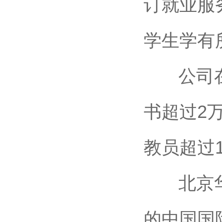
订就业服务协
学生学有所长
公司在行
书超过2万人
教员超过150
北京华航
的中国国