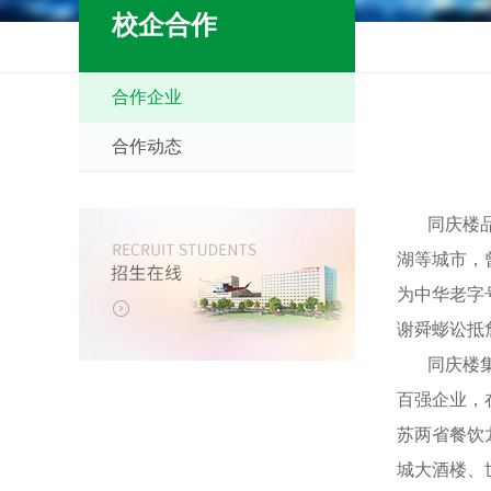
校企合作
合作企业
合作动态
同庆楼品牌始创
湖等城市
为中华老字号
谢舜蟛讼抵詹
同庆楼集团秉承
百强企业，在
苏两省餐饮龙
城大酒楼、