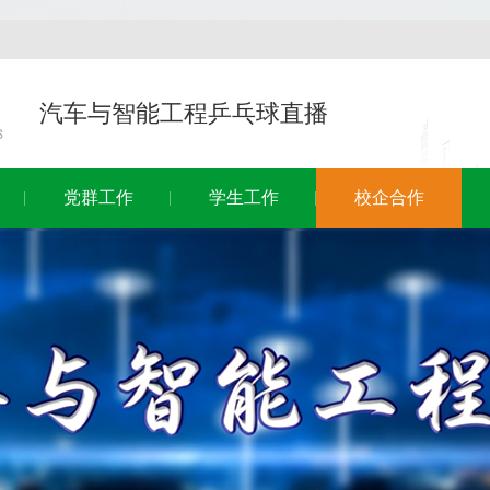
汽车与智能工程乒乓球直播
党群工作
学生工作
校企合作