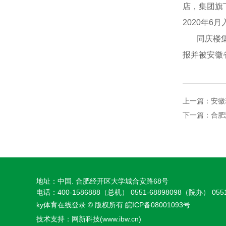
店，集团
2020年6月入
同庆楼集团是
报并被安徽省
上一篇：
安徽
下一篇：
合肥
地址：中国. 合肥经开区大学城合安路68号
电话：400-1586888（总机） 0551-68898098（院办） 0
ky体育在线登录 © 版权所有
皖ICP备08001093号
技术支持：
网新科技(www.ibw.cn)