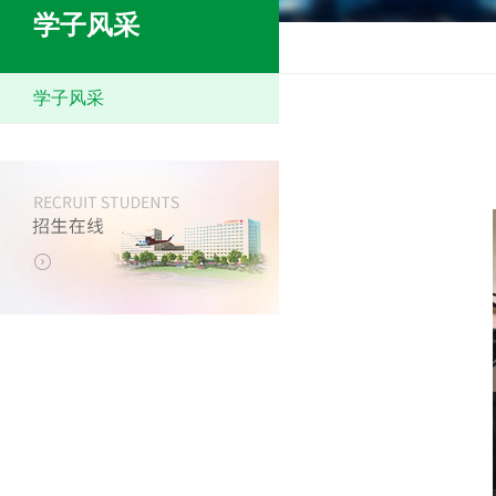
学子风采
学子风采