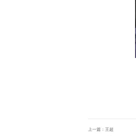
上一篇：
王超