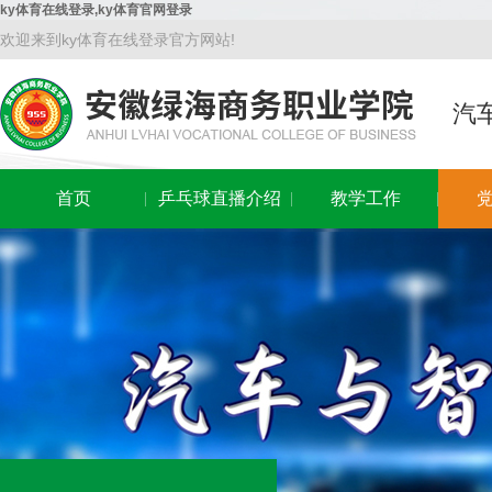
ky体育在线登录,ky体育官网登录
欢迎来到ky体育在线登录官方网站!
汽
首页
乒乓球直播介绍
教学工作