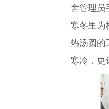
舍管理员手
寒冬里为校
热汤圆的工
寒冷