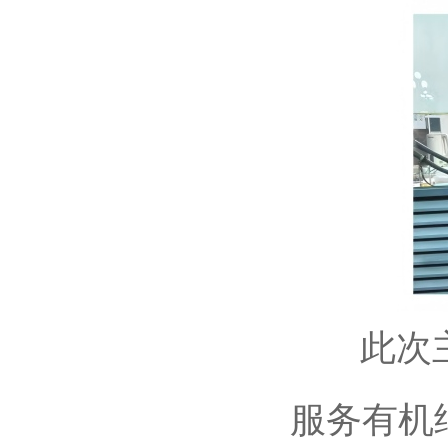
此次主题
服务有机结合