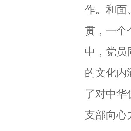
作。和面
贯
中
的文化内涵
了对中华
支部向心力