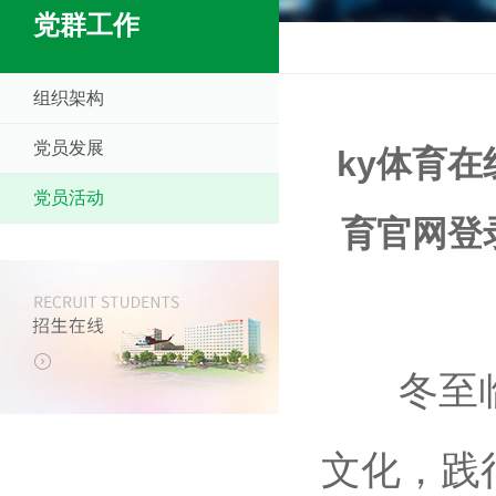
党群工作
组织架构
党员发展
ky体育在
党员活动
育官网登
冬至临
文化