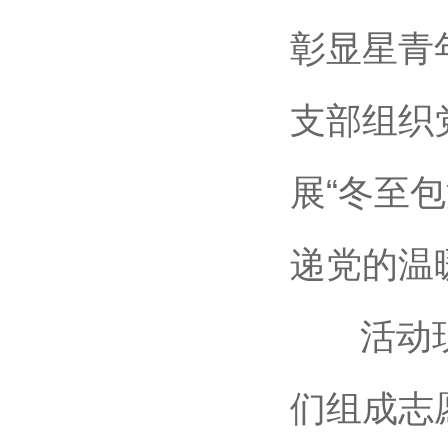
彰显星青年
支部组织党
展“冬至包
递党的温暖与
活动现
们组成志愿