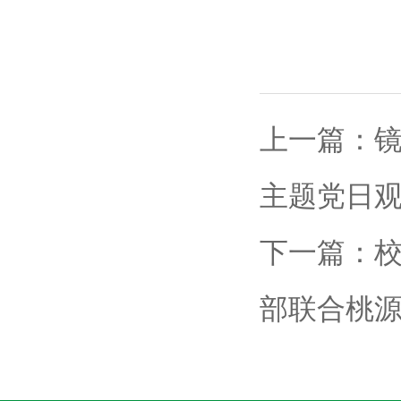
上一篇：
镜
主题党日
下一篇：
校
部联合桃