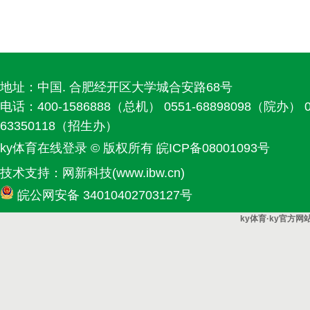
地址：中国. 合肥经开区大学城合安路68号
电话：400-1586888（总机） 0551-68898098（院办） 0
63350118（招生办）
ky体育在线登录 © 版权所有
皖ICP备08001093号
技术支持：
网新科技(www.ibw.cn)
皖公网安备 34010402703127号
ky体育·ky官方网