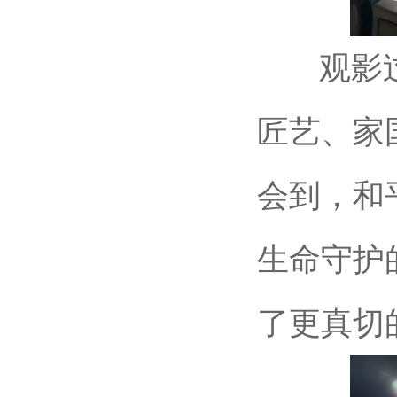
观影过程中
匠艺
会到
生命守护的珍
了更真切的感