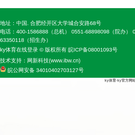
地址：中国. 合肥经开区大学城合安路68号
电话：400-1586888（总机） 0551-68898098（院办） 0
63350118（招生办）
ky体育在线登录 © 版权所有
皖ICP备08001093号
技术支持：
网新科技(www.ibw.cn)
皖公网安备 34010402703127号
ky体育·ky官方网