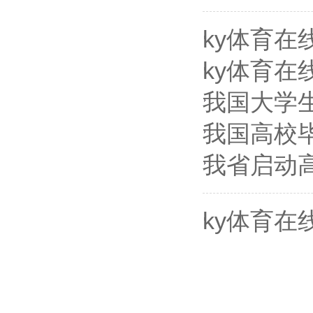
ky体育在
ky体育在
我国大学
我国高校
我省启动
ky体育