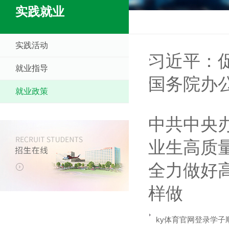
实践就业
实践活动
习近平
就业指导
国务院办
就业政策
中共中央
业生高质
全力做好高
样做
ky体育官网登录学子