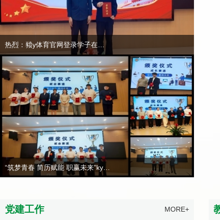
热烈：豮y体育官网登录学子在校第四届“延乔杯”红色主题演讲比赛中喜获佳绩！
“筑梦青春 简历赋能 职赢未来”ky体育官网登录在学校首届简历制作大赛中斩获佳绩
党建工作
MORE+