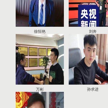
徐恒艳
刘奔
万彬
孙求进