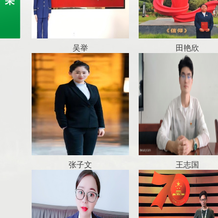
采
吴举
田艳欣
张子文
王志国