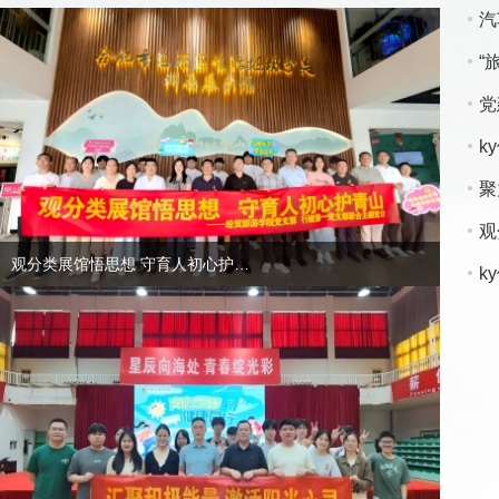
“
观分类展馆悟思想 守育人初心护青山 我校行政第一党支部、ky体育官网登录党支部 联合开展主题党日活动