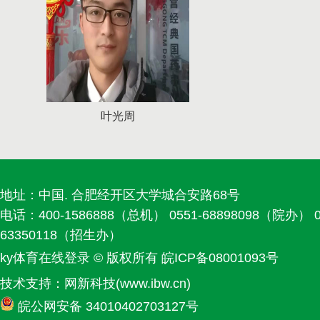
叶光周
地址：中国. 合肥经开区大学城合安路68号
电话：400-1586888（总机） 0551-68898098（院办） 0
63350118（招生办）
ky体育在线登录 © 版权所有
皖ICP备08001093号
技术支持：
网新科技(www.ibw.cn)
皖公网安备 34010402703127号