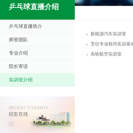
乒乓球直播介绍
乒乓球直播简介
新能源汽车实训室
师资团队
烹饪专业校内实训基
专业介绍
高铁航空实训室
院长寄语
实训室介绍